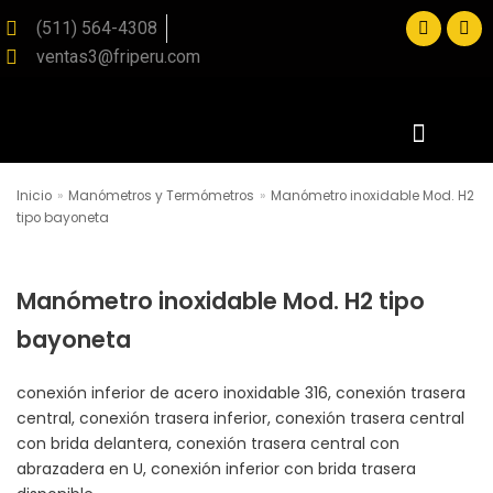
(511) 564-4308
ventas3@friperu.com
Saltar
al
contenido
Inicio
»
Manómetros y Termómetros
»
Manómetro inoxidable Mod. H2
SOLICITE SU PRESUPUESTO
tipo bayoneta
Manómetro inoxidable Mod. H2 tipo
bayoneta
conexión inferior de acero inoxidable 316, conexión trasera
central, conexión trasera inferior, conexión trasera central
con brida delantera, conexión trasera central con
abrazadera en U, conexión inferior con brida trasera