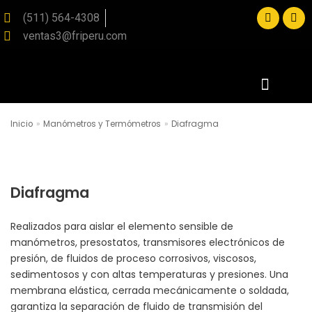
(511) 564-4308
ventas3@friperu.com
Saltar
al
contenido
Inicio
»
Manómetros y Termómetros
»
Diafragma
SOLICITE SU PRESUPUESTO
Diafragma
Realizados para aislar el elemento sensible de
manómetros, presostatos, transmisores electrónicos de
presión, de fluidos de proceso corrosivos, viscosos,
sedimentosos y con altas temperaturas y presiones. Una
membrana elástica, cerrada mecánicamente o soldada,
garantiza la separación de fluido de transmisión del