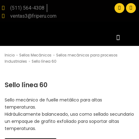
(511) 564-4308
ventas3@friperu.com
Saltar
al
contenido
Inicio
»
Sellos Mecánicos
»
Sellos mecánicos para procesos
SOLICITE SU PRESUPUESTO
Industriales
»
Sello línea 60
Sello línea 60
Sello mecánico de fuelle metálico para altas
temperaturas.
Hidráulicamente balanceado, usa como sellado secundario
un empaque de grafito exfoliado para soportar altas
temperaturas.