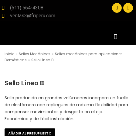
(511) 564-4308
ventas3@friperu.com
Saltar
al
contenido
Inicio
»
Sellos Mecánicos
»
Sellos mecánicos para aplicaciones
SOLICITE SU PRESUPUESTO
Domésticas
»
Sello Línea B
Sello Línea B
Sello producido en grandes volúmenes incorpora un fuelle
de elastómero con repliegues de máxima flexibilidad para
compensar movimientos y desgaste en el eje.
Económico y de fácil instalación.
AÑADIR AL PRESUPUESTO