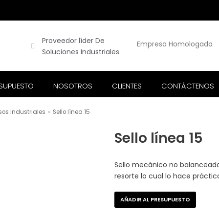
Proveedor líder De
Empresa Homologada
Soluciones Industriales
ESUPUESTO
NOSOTROS
CLIENTES
CONTÁCTENOS
os Industriales
»
Sello línea 15
Sello línea 15
Sello mecánico no balanceado 
resorte lo cual lo hace prácti
AÑADIR AL PRESUPUESTO