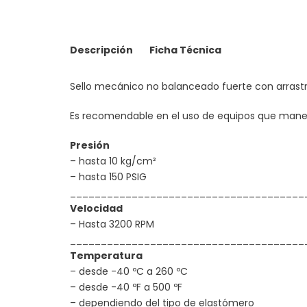
Descripción
Ficha Técnica
Sello mecánico no balanceado fuerte con arrastre
Es recomendable en el uso de equipos que maneja
Presión
– hasta 10 kg/cm²
– hasta 150 PSIG
______________________________________
Velocidad
– Hasta 3200 RPM
______________________________________
Temperatura
– desde -40 ºC a 260 ºC
– desde -40 ºF a 500 ºF
– dependiendo del tipo de elastómero