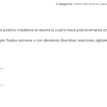
Categorías:
Sellos Mecánicos
,
Sell
 positivo mediante el resorte lo cual lo hace prácticamente un 
n fluidos viscosos o con abrasivos (bombas, reactores, agitado
__
__