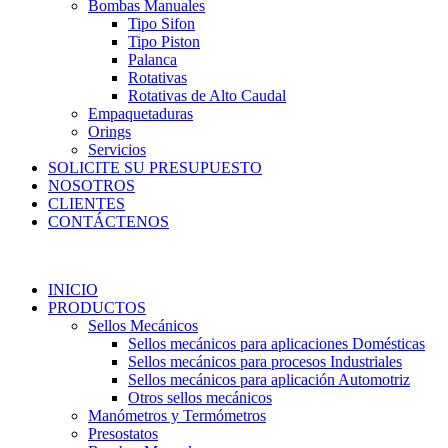
Bombas Manuales
Tipo Sifon
Tipo Piston
Palanca
Rotativas
Rotativas de Alto Caudal
Empaquetaduras
Orings
Servicios
SOLICITE SU PRESUPUESTO
NOSOTROS
CLIENTES
CONTÁCTENOS
INICIO
PRODUCTOS
Sellos Mecánicos
Sellos mecánicos para aplicaciones Domésticas
Sellos mecánicos para procesos Industriales
Sellos mecánicos para aplicación Automotriz
Otros sellos mecánicos
Manómetros y Termómetros
Presostatos