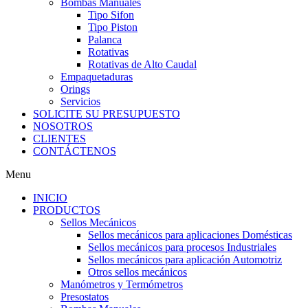
Bombas Manuales
Tipo Sifon
Tipo Piston
Palanca
Rotativas
Rotativas de Alto Caudal
Empaquetaduras
Orings
Servicios
SOLICITE SU PRESUPUESTO
NOSOTROS
CLIENTES
CONTÁCTENOS
Menu
INICIO
PRODUCTOS
Sellos Mecánicos
Sellos mecánicos para aplicaciones Domésticas
Sellos mecánicos para procesos Industriales
Sellos mecánicos para aplicación Automotriz
Otros sellos mecánicos
Manómetros y Termómetros
Presostatos